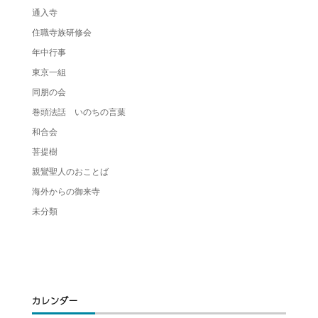
通入寺
住職寺族研修会
年中行事
東京一組
同朋の会
巻頭法話 いのちの言葉
和合会
菩提樹
親鸞聖人のおことば
海外からの御来寺
未分類
カレンダー